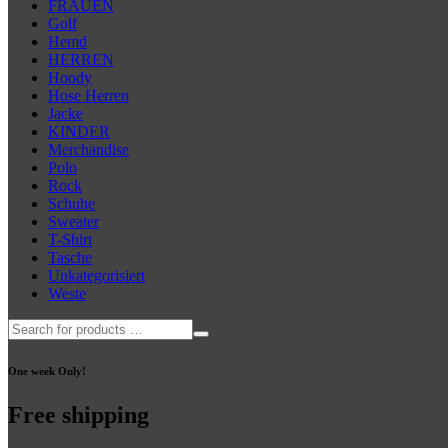
Optionen
FRAUEN
können
Golf
auf
Hemd
der
HERREN
Produktseite
Hoody
gewählt
Hose Herren
werden
Jacke
KINDER
Merchandise
Polo
Rock
Schuhe
Sweater
T-Shirt
Tasche
Unkategorisiert
Weste
One week Only!
Free shipping