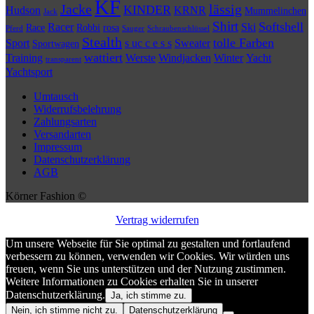
KF
Jacke
lässig
KINDER
Hudson
KRNR
Mummelinchen
Jack
Shirt
Softshell
Racer
Ski
Race
Robbi
rosa
Pferd
Sauger
Schraubenschlüssel
Stealth
tolle Farben
Sport
s uc c e s s
Sweater
Sportwagen
wattiert
Training
Werste
Windjacken
Winter
Yacht
transparent
Yachtsport
Umtausch
Widerrufsbelehrung
Zahlungsarten
Versandarten
Impressum
Datenschutzerklärung
AGB
Körner Fashion ©
Vertrag widerrufen
Um unsere Webseite für Sie optimal zu gestalten und fortlaufend
verbessern zu können, verwenden wir Cookies. Wir würden uns
freuen, wenn Sie uns unterstützen und der Nutzung zustimmen.
Weitere Informationen zu Cookies erhalten Sie in unserer
Datenschutzerklärung.
Ja, ich stimme zu.
Nein, ich stimme nicht zu.
Datenschutzerklärung