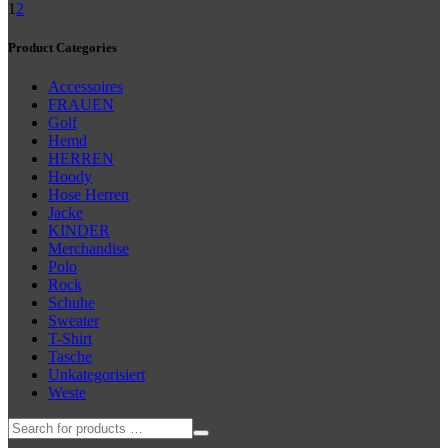
werden
1
2
weist
mehrere
Varianten
Product Categories
auf.
Die
Accessoires
Optionen
FRAUEN
können
Golf
auf
Hemd
der
HERREN
Produktseite
Hoody
gewählt
Hose Herren
werden
Jacke
KINDER
Merchandise
Polo
Rock
Schuhe
Sweater
T-Shirt
Tasche
Unkategorisiert
Weste