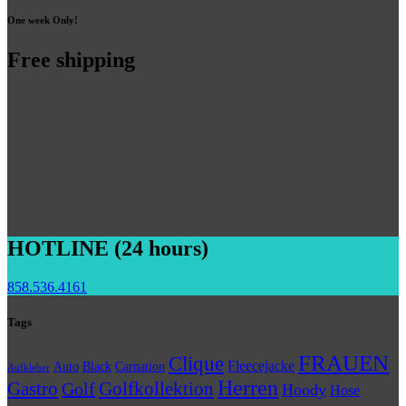
One week Only!
Free shipping
HOTLINE (24 hours)
858.536.4161
Tags
FRAUEN
Clique
Fleecejacke
Auto
Black
Carnation
Aufkleber
Herren
Gastro
Golfkollektion
Golf
Hoody
Hose