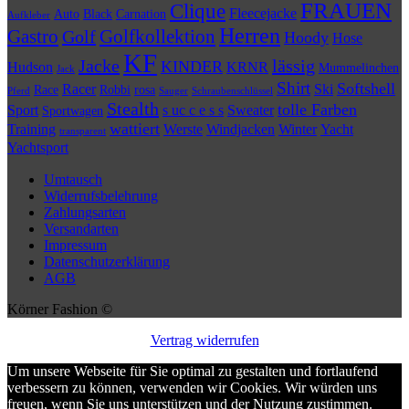
FRAUEN
Clique
Fleecejacke
Auto
Black
Carnation
Aufkleber
Herren
Gastro
Golfkollektion
Golf
Hoody
Hose
KF
Jacke
lässig
KINDER
Hudson
KRNR
Mummelinchen
Jack
Shirt
Softshell
Racer
Ski
Race
Robbi
rosa
Pferd
Sauger
Schraubenschlüssel
Stealth
tolle Farben
Sport
s uc c e s s
Sweater
Sportwagen
wattiert
Training
Werste
Windjacken
Winter
Yacht
transparent
Yachtsport
Umtausch
Widerrufsbelehrung
Zahlungsarten
Versandarten
Impressum
Datenschutzerklärung
AGB
Körner Fashion ©
Vertrag widerrufen
Um unsere Webseite für Sie optimal zu gestalten und fortlaufend
verbessern zu können, verwenden wir Cookies. Wir würden uns
freuen, wenn Sie uns unterstützen und der Nutzung zustimmen.