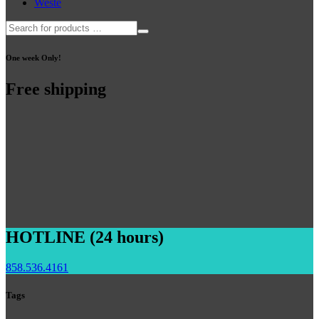
Weste
One week Only!
Free shipping
HOTLINE (24 hours)
858.536.4161
Tags