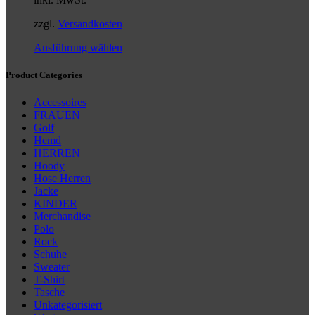
können
auf
zzgl.
Versandkosten
der
Produktseite
Dieses
Ausführung wählen
gewählt
Produkt
werden
weist
Product Categories
mehrere
Varianten
Accessoires
auf.
FRAUEN
Die
Golf
Optionen
Hemd
können
HERREN
auf
Hoody
der
Hose Herren
Produktseite
Jacke
gewählt
KINDER
werden
Merchandise
Polo
Rock
Schuhe
Sweater
T-Shirt
Tasche
Unkategorisiert