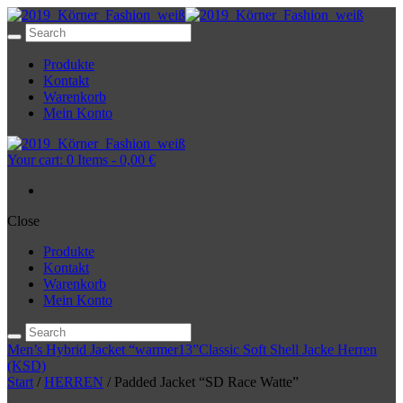
Produkte
Kontakt
Warenkorb
Mein Konto
Your cart:
0 Items
-
0,00 €
Close
Produkte
Kontakt
Warenkorb
Mein Konto
Men’s Hybrid Jacket “warmer13”
Classic Soft Shell Jacke Herren
(KSD)
Start
/
HERREN
/ Padded Jacket “SD Race Watte”