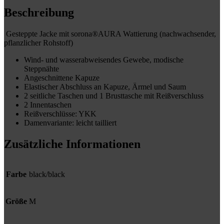
Beschreibung
Gesteppte Jacke mit sorona®AURA Wattierung (nachwachsender,
pflanzlicher Rohstoff)
Wind- und wasserabweisendes Gewebe, modische
Steppnähte
Angeschnittene Kapuze
Elastischer Abschluss an Kapuze, Ärmel und Saum
2 seitliche Taschen und 1 Brusttasche mit Reißverschluss
2 Innentaschen
Reißverschlüsse: YKK
Damenvariante: leicht tailliert
Zusätzliche Informationen
Farbe
black/black
Größe
M