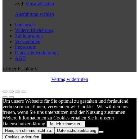
Produktseite
zzgl.
Versandkosten
gewählt
Dieses
Ausführung wählen
werden
Produkt
Umtausch
weist
Widerrufsbelehrung
mehrere
Zahlungsarten
Varianten
Versandarten
auf.
Impressum
Die
Datenschutzerklärung
Optionen
AGB
können
auf
Körner Fashion ©
der
Produktseite
Vertrag widerrufen
gewählt
werden
Um unsere Webseite für Sie optimal zu gestalten und fortlaufend
verbessern zu können, verwenden wir Cookies. Wir würden uns
freuen, wenn Sie uns unterstützen und der Nutzung zustimmen.
Weitere Informationen zu Cookies erhalten Sie in unserer
Datenschutzerklärung.
Ja, ich stimme zu.
Nein, ich stimme nicht zu.
Datenschutzerklärung
Cookies widerrufen