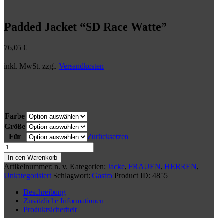
Padded Jacket “SD Race Watte”
76,05
€
inkl. MwSt.
zzgl.
Versandkosten
Farbe
Größe
Für
Zurücksetzen
Padded
Jacket
In den Warenkorb
"SD
Artikelnummer:
n. v.
Kategorien:
Jacke
,
FRAUEN
,
HERREN
,
Race
Unkategorisiert
Schlagwort:
Gastro
Product ID:
4855
Watte"
Menge
Beschreibung
Zusätzliche Informationen
Produktsicherheit