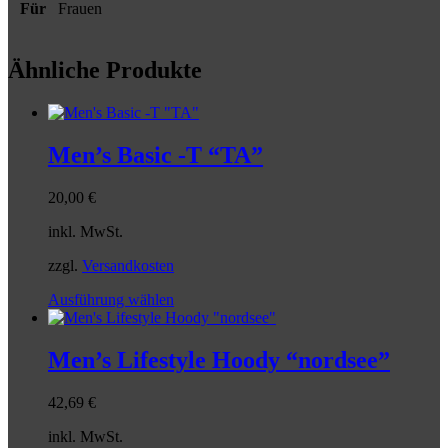
Für
Frauen
Ähnliche Produkte
Men’s Basic -T “TA”
20,00
€
inkl. MwSt.
zzgl.
Versandkosten
Dieses
Ausführung wählen
Produkt
weist
mehrere
Men’s Lifestyle Hoody “nordsee”
Varianten
auf.
42,69
€
Die
Optionen
inkl. MwSt.
können