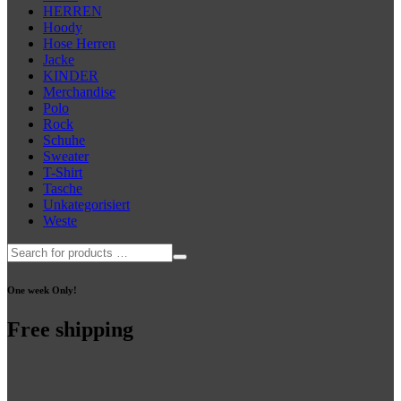
können
HERREN
auf
Hoody
der
Hose Herren
Produktseite
Jacke
gewählt
KINDER
werden
Merchandise
Polo
Rock
Schuhe
Sweater
T-Shirt
Tasche
Unkategorisiert
Weste
One week Only!
Free shipping