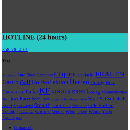
HOTLINE (24 hours)
858.536.4161
Tags
FRAUEN
Clique
Fleecejacke
Auto
Black
Carnation
Aufkleber
Herren
Gastro
Golfkollektion
Golf
Hoody
Hose
KF
Jacke
lässig
KINDER
Hudson
KRNR
Mummelinchen
Jack
Shirt
Softshell
Racer
Ski
Race
Robbi
rosa
Pferd
Sauger
Schraubenschlüssel
Stealth
tolle Farben
Sport
s uc c e s s
Sweater
Sportwagen
wattiert
Training
Werste
Windjacken
Winter
Yacht
transparent
Yachtsport
Umtausch