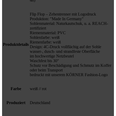
48)
Flip Flop – Zehentrenner mit Logodruck
Produktion: "Made In Germany"
Sohlenmaterial: Naturkautschuk, u. a. REACH-
zertifiziert
Riemenmaterial: PVC
Sohlenfarbe: weiß
Riemenfarbe: weiß
Produktdetails
Design: 4C-Druck vollflächig auf der Sohle
wasser-, dusch- und strandfeste Oberfläche
im hochwertige Netzbeutel
Waschfest bis 30°
Schutz vor Beschädigung und Schmutz im Koffer
oder beim Transport
bedruckt mit unserem KÖRNER Fashion-Logo
Farbe
weiß // rot
Produziert
Deutschland