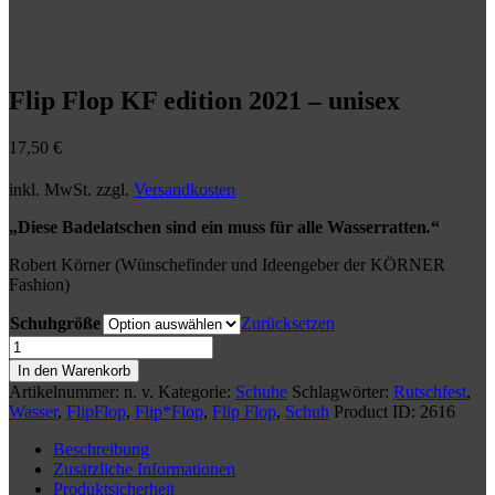
Flip Flop KF edition 2021 – unisex
17,50
€
inkl. MwSt.
zzgl.
Versandkosten
„Diese Badelatschen sind ein muss für alle Wasserratten
.
“
Robert Körner (Wünschefinder und Ideengeber der KÖRNER
Fashion)
Schuhgröße
Zurücksetzen
Flip
Flop
In den Warenkorb
KF
Artikelnummer:
n. v.
Kategorie:
Schuhe
Schlagwörter:
Rutschfest
,
edition
Wasser
,
FlipFlop
,
Flip*Flop
,
Flip Flop
,
Schuh
Product ID:
2616
2021
-
Beschreibung
unisex
Zusätzliche Informationen
Menge
Produktsicherheit