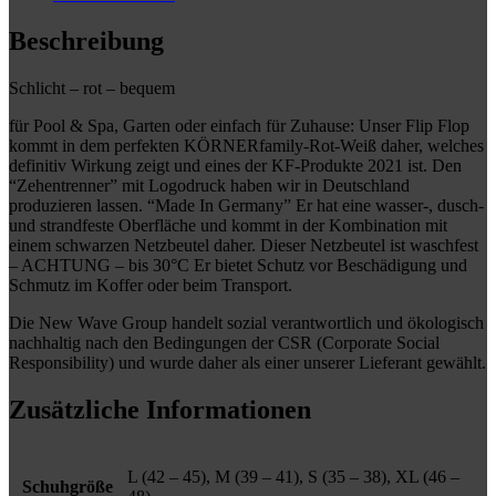
Beschreibung
Schlicht – rot – bequem
für Pool & Spa, Garten oder einfach für Zuhause: Unser Flip Flop
kommt in dem perfekten KÖRNERfamily-Rot-Weiß daher, welches
definitiv Wirkung zeigt und eines der
KF-Produkte 2021 ist. Den
“Zehentrenner” mit Logodruck haben wir in Deutschland
produzieren lassen.
“Made In Germany” Er hat eine wasser-, dusch-
und strandfeste Oberfläche und kommt in der Kombination mit
einem schwarzen Netzbeutel daher. Dieser Netzbeutel ist waschfest
– ACHTUNG – bis 30°C Er bietet Schutz vor Beschädigung und
Schmutz im Koffer oder beim Transport.
Die New Wave Group handelt sozial verantwortlich und ökologisch
nachhaltig nach den Bedingungen der CSR (Corporate Social
Responsibility) und wurde daher als einer unserer Lieferant gewählt.
Zusätzliche Informationen
L (42 – 45), M (39 – 41), S (35 – 38), XL (46 –
Schuhgröße