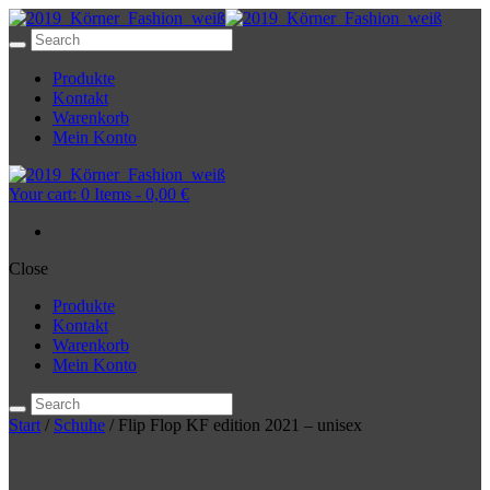
Produkte
Kontakt
Warenkorb
Mein Konto
Your cart:
0 Items
-
0,00 €
Close
Produkte
Kontakt
Warenkorb
Mein Konto
Start
/
Schuhe
/ Flip Flop KF edition 2021 – unisex